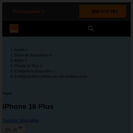
enido principal
e de la página
la cabecera
Particulares
900 815 761
Orange España
Ayuda
Guías de dispositivos
Apple
iPhone 16 Plus
Configura tu dispositivo
Configuración y primer uso del teléfono móvil
Apple
iPhone 16 Plus
Cambiar dispositivo
iOS 18