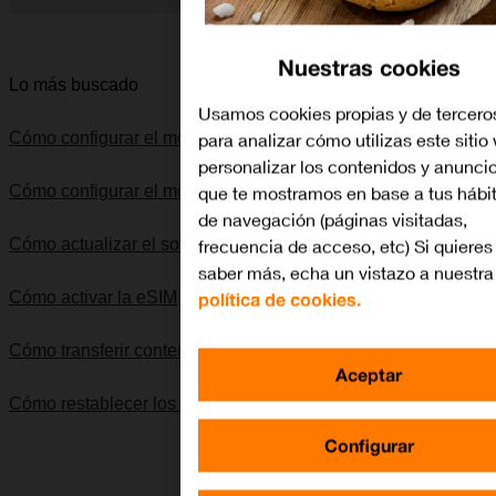
Diapositiva 1 de 5. Apple iPhone 16 Plus - Black - imagen 1
Nuestras cookies
Lo más buscado
Usamos cookies propias y de tercero
para analizar cómo utilizas este sitio
Cómo configurar el móvil para internet
personalizar los contenidos y anunci
que te mostramos en base a tus hábi
Cómo configurar el móvil para MMS
de navegación (páginas visitadas,
frecuencia de acceso, etc) Si quieres
Cómo actualizar el software del móvil
saber más, echa un vistazo a nuestra
política de cookies.
Cómo activar la eSIM
Cómo transferir contenido de un móvil Android
Aceptar
Cómo restablecer los ajustes de red
Configurar