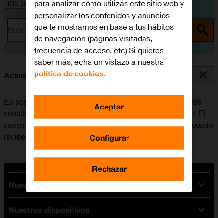
para analizar cómo utilizas este sitio web y
iOS 18
personalizar los contenidos y anuncios
que te mostramos en base a tus hábitos
Busca por problema o tema
de navegación (páginas visitadas,
frecuencia de acceso, etc) Si quieres
saber más, echa un vistazo a nuestra
política de cookies.
Activar o desactivar el aviso de contenido sensible
Es posible configurar el móvil para que registre contenido
Aceptar
sensible de fotografías y vídeos recibidos en el teléfono. El
contenido de la fotografía o el vídeo sale borroso y el usuario
Configurar
recibe una advertencia antes de optar por verlo.
Rechazar
Nuestras tarifas
Nuestros dispositivos
Tarifas Orange