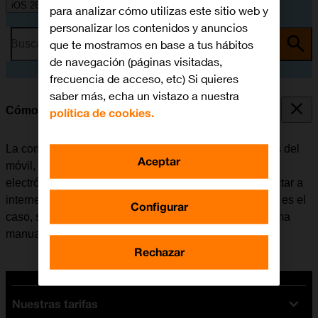
iOS 26
para analizar cómo utilizas este sitio web y
personalizar los contenidos y anuncios
que te mostramos en base a tus hábitos
Busca por problema o tema
de navegación (páginas visitadas,
frecuencia de acceso, etc) Si quieres
saber más, echa un vistazo a nuestra
Cómo configurar el móvil para internet
política de cookies.
La conexión de internet se utiliza en muchas funciones del
Aceptar
móvil, por ejemplo, al usar el navegador, recibir correo
electrónico, instalar apps, etc. El móvil se puede conectar a
internet una vez se haya insertado la tarjeta SIM. Si no es el
Configurar
caso, se puede configurar el móvil para internet de forma
manual.
Rechazar
Nuestras tarifas