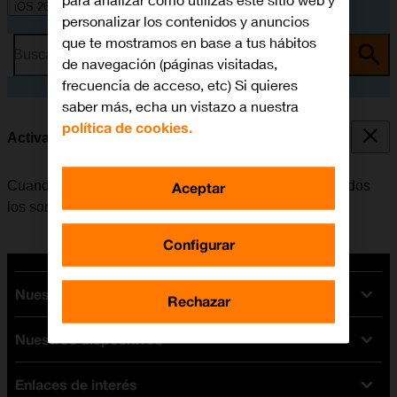
para analizar cómo utilizas este sitio web y
iOS 26
personalizar los contenidos y anuncios
que te mostramos en base a tus hábitos
Busca por problema o tema
de navegación (páginas visitadas,
frecuencia de acceso, etc) Si quieres
saber más, echa un vistazo a nuestra
política de cookies.
Activar o desactivar el modo silencioso
Cuando se activa el modo silencioso, se desactivan todos
Aceptar
los sonidos del móvil.
Configurar
Nuestras tarifas
Rechazar
Nuestros dispositivos
Tarifas Orange
Tarifas fibra y móvil
Enlaces de interés
Ofertas en móviles
Tarifas móviles