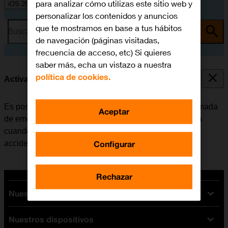
para analizar cómo utilizas este sitio web y
iOS 26
personalizar los contenidos y anuncios
que te mostramos en base a tus hábitos
Busca por problema o tema
de navegación (páginas visitadas,
frecuencia de acceso, etc) Si quieres
saber más, echa un vistazo a nuestra
política de cookies.
Activar Llamada después de un accidente grave
Es posible configurar el móvil para que realice una llamada
Aceptar
de emergencia automáticamente a la central de alarma
cuando el móvil registra que el usuario ha tenido un
Configurar
accidente de tráfico grave.
Rechazar
Nuestras tarifas
Nuestros dispositivos
Tarifas Orange