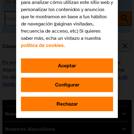
para analizar cómo utilizas este sitio web y
iOS 26
personalizar los contenidos y anuncios
que te mostramos en base a tus hábitos
Busca por problema o tema
de navegación (páginas visitadas,
frecuencia de acceso, etc) Si quieres
saber más, echa un vistazo a nuestra
política de cookies.
Cómo seleccionar los ajustes de FaceTime
Es posible realizar videollamadas a otro dispositivo que
Aceptar
disponga de la función FaceTime. Para poder seleccionar
los ajustes de FaceTime, es necesario
activar la Cuenta de
Configurar
Apple en el móvil
.
Rechazar
Nuestras tarifas
Nuestros dispositivos
Tarifas Orange