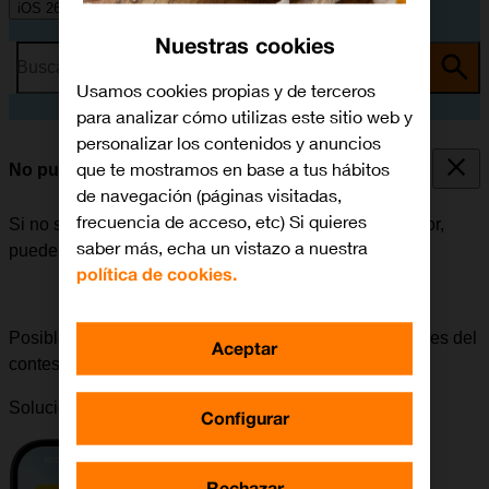
iOS 26
Nuestras cookies
Busca por problema o tema
Usamos cookies propias y de terceros
para analizar cómo utilizas este sitio web y
personalizar los contenidos y anuncios
que te mostramos en base a tus hábitos
No puedo escuchar los mensajes del contestador
de navegación (páginas visitadas,
frecuencia de acceso, etc) Si quieres
Si no se pueden escuchar los mensajes del contestador,
saber más, echa un vistazo a nuestra
puede haber varias causas posibles al problema.
política de cookies.
Posible causa 3 de 4:
Para poder escuchar los mensajes del
Aceptar
contestador, es necesario usar el número correcto.
Solución:
El número del contestador es 242.
Configurar
Rechazar