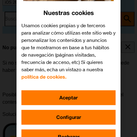
iOS 26
Nuestras cookies
Busca por problema o tema
Usamos cookies propias y de terceros
para analizar cómo utilizas este sitio web y
personalizar los contenidos y anuncios
que te mostramos en base a tus hábitos
No puedo recibir mensajes en mi contestador
de navegación (páginas visitadas,
frecuencia de acceso, etc) Si quieres
Si no se pueden recibir mensajes en el contestador, puede
saber más, echa un vistazo a nuestra
haber varias causas posibles al problema.
política de cookies.
Posible causa 1 de 3:
Para poder recibir mensajes en el
Aceptar
contestador, es necesario seleccionar sus ajustes.
Solución:
Cómo configurar el contestador
.
Configurar
Rechazar