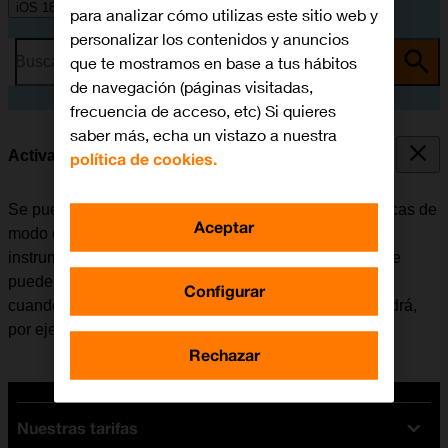
iOS 18
para analizar cómo utilizas este sitio web y
personalizar los contenidos y anuncios
que te mostramos en base a tus hábitos
Busca por problema o tema
de navegación (páginas visitadas,
frecuencia de acceso, etc) Si quieres
saber más, echa un vistazo a nuestra
Activar o desactivar el modo de avión
política de cookies.
Se pueden interrumpir todas las conexiones inalámbricas de
Aceptar
modo que el móvil no interfiere, por ejemplo, con los
instrumentos de un avión o el equipo de un hospital. Se
pueden seguir utilizando algunas funciones del móvil
Configurar
cuando el modo de avión está activado, pero no se podrá,
por ejemplo, enviar mensajes ni realizar llamadas.
Rechazar
Nuestras tarifas