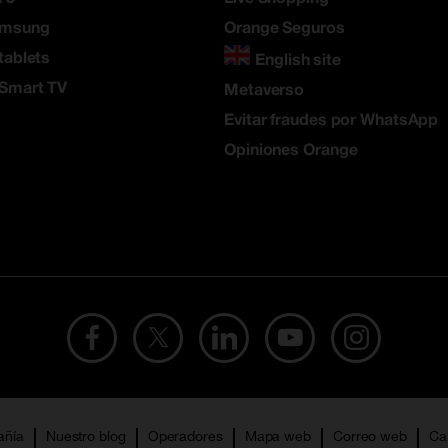
amsung
Orange Seguros
tablets
English site
 Smart TV
Metaverso
Evitar fraudes por WhatsApp
Opiniones Orange
añía
Nuestro blog
Operadores
Mapa web
Correo web
Ca