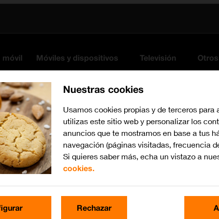
s móvil
Móviles y dispositivos
Televisión
Otros
Nuestras cookies
Usamos cookies propias y de terceros para 
utilizas este sitio web y personalizar los con
anuncios que te mostramos en base a tus há
navegación (páginas visitadas, frecuencia d
Si quieres saber más, echa un vistazo a nue
cookies.
iOS 18
Busca por problema o te
igurar
Rechazar
A