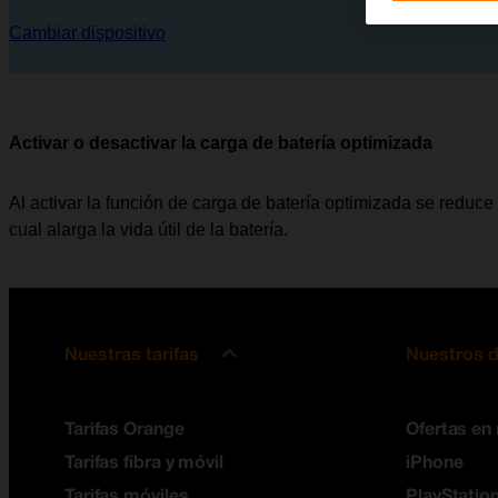
Cambiar dispositivo
Activar o desactivar la carga de batería optimizada
Al activar la función de carga de batería optimizada se reduce
cual alarga la vida útil de la batería.
Nuestras tarifas
Nuestros d
Tarifas Orange
Ofertas en
Tarifas fibra y móvil
iPhone
Tarifas móviles
PlayStation