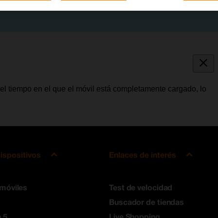
 el tiempo en el que el móvil está completamente cargado, lo
ispositivos
Enlaces de interés
 móviles
Test de velocidad
Buscador de tiendas
 5
Live Shopping