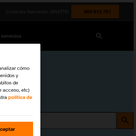
Contrata llamando GRATIS:
900 815 761
 servicios
analizar cómo
tenidos y
bitos de
e acceso, etc)
stra
política de
ma
ceptar