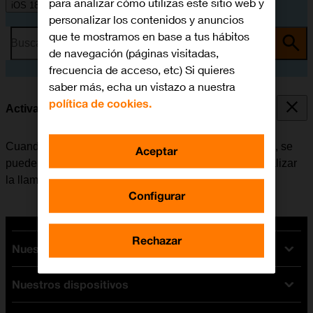
para analizar cómo utilizas este sitio web y
iOS 18
personalizar los contenidos y anuncios
que te mostramos en base a tus hábitos
Busca por problema o tema
de navegación (páginas visitadas,
frecuencia de acceso, etc) Si quieres
saber más, echa un vistazo a nuestra
política de cookies.
Activar o desactivar la llamada en espera
Cuando la función de llamada en espera está activada, se
Aceptar
puede responder una nueva llamada sin tener que finalizar
la llamada en curso.
Configurar
Rechazar
Nuestras tarifas
Nuestros dispositivos
Tarifas Orange
Tarifas fibra y móvil