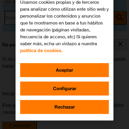
Usamos cookies propias y de terceros
iOS 18
para analizar cómo utilizas este sitio web y
personalizar los contenidos y anuncios
Busca por problema o tema
que te mostramos en base a tus hábitos
de navegación (páginas visitadas,
frecuencia de acceso, etc) Si quieres
saber más, echa un vistazo a nuestra
No puedo utilizar la función de Wi-Fi
política de cookies.
Si no se puede utilizar la función de Wi-Fi en el móvil, puede
haber varias causas posibles al problema.
Aceptar
Configurar
Iniciar la guía para solucionar tu problema
Esta guía te va a conducir a través de una serie de posibles
Rechazar
causas y soluciones al problema.
Comenzar