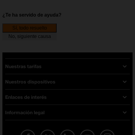
¿Te ha servido de ayuda?
Sí, todo resuelto
No, siguiente causa
Nuestras tarifas
Nuestros dispositivos
Tarifas Orange
Tarifas fibra y móvil
Enlaces de interés
Ofertas en móviles
Tarifas móviles
iPhone
Tarifas internet y fibra
Información legal
Test de velocidad
PlayStation 5
Tarifas de tarjeta prepago
Buscador de tiendas
Móviles Samsung
Tarifas datos ilimitados
Aviso legal
Live Shopping
Ofertas en tablets