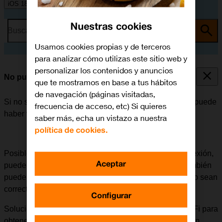
iOS 18
Nuestras cookies
Busca por problema o tema
Usamos cookies propias y de terceros
para analizar cómo utilizas este sitio web y
personalizar los contenidos y anuncios
No puedo utilizar la función de Wi-Fi
que te mostramos en base a tus hábitos
de navegación (páginas visitadas,
Si no se puede utilizar la función de Wi-Fi en el móvil, puede
frecuencia de acceso, etc) Si quieres
haber varias causas posibles al problema.
saber más, echa un vistazo a nuestra
política de cookies.
Posible causa 3 de 3:
Si una red Wi-Fi rechaza la conexión,
Aceptar
puede deberse a que hay un fallo en la red Wi-Fi o también
puede ser que los datos para establecer la conexión no sean
correctos.
Configurar
Solución:
Contactar con el administrador de la red Wi-Fi para
obtener los datos correctos y poder establecer conexión.