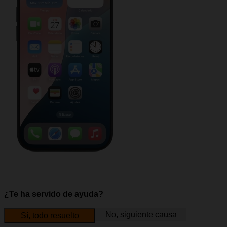
¿Te ha servido de ayuda?
No, siguiente causa
Sí, todo resuelto