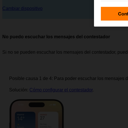
Cambiar dispositivo
Conf
No puedo escuchar los mensajes del contestador
Si no se pueden escuchar los mensajes del contestador, pued
Posible causa 1 de 4:
Para poder escuchar los mensajes del
Solución:
Cómo configurar el contestador
.