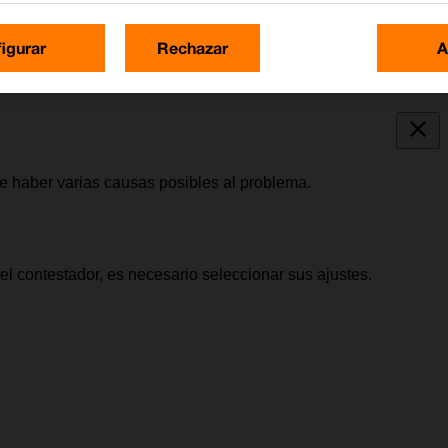
igurar
Rechazar
A
e haber varias causas posibles al problema.
 contestador, es necesario seleccionar sus ajustes.