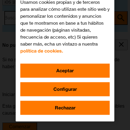
Usamos cookies propias y de terceros
iOS 18
para analizar cómo utilizas este sitio web y
personalizar los contenidos y anuncios
Busca por problema o tema
que te mostramos en base a tus hábitos
de navegación (páginas visitadas,
frecuencia de acceso, etc) Si quieres
saber más, echa un vistazo a nuestra
No puedo enviar ni recibir correo electrónico
política de cookies.
Si no se puede enviar ni recibir correo electrónico, puede
haber varias causas posibles al problema.
Aceptar
Configurar
Iniciar la guía para solucionar tu problema
Esta guía te va a conducir a través de una serie de posibles
Rechazar
causas y soluciones al problema.
Comenzar