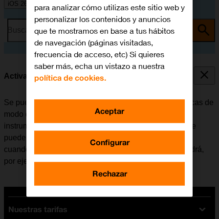
iOS 26
para analizar cómo utilizas este sitio web y
personalizar los contenidos y anuncios
que te mostramos en base a tus hábitos
Busca por problema o tema
de navegación (páginas visitadas,
frecuencia de acceso, etc) Si quieres
saber más, echa un vistazo a nuestra
Activar o desactivar el modo de avión
política de cookies.
Se pueden interrumpir todas las conexiones inalámbricas de
Aceptar
modo que el móvil no interfiere, por ejemplo, con los
instrumentos de un avión o el equipo de un hospital. Se
pueden seguir utilizando algunas funciones del móvil
Configurar
cuando el modo de avión está activado, pero no se podrá,
por ejemplo, enviar mensajes ni realizar llamadas.
Rechazar
Nuestras tarifas