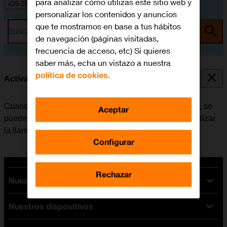
para analizar cómo utilizas este sitio web y
iOS 26
personalizar los contenidos y anuncios
que te mostramos en base a tus hábitos
Busca por problema o tema
de navegación (páginas visitadas,
frecuencia de acceso, etc) Si quieres
saber más, echa un vistazo a nuestra
política de cookies.
Activar o desactivar la llamada en espera
Cuando la función de llamada en espera está activada, se
Aceptar
puede responder una nueva llamada sin tener que finalizar
la llamada en curso.
Configurar
Rechazar
Nuestras tarifas
Nuestros dispositivos
Tarifas Orange
Tarifas fibra y móvil