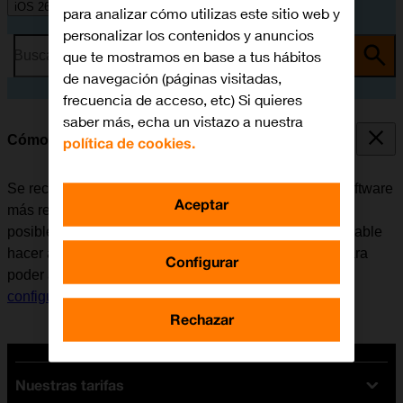
iOS 26
para analizar cómo utilizas este sitio web y
personalizar los contenidos y anuncios
que te mostramos en base a tus hábitos
Busca por problema o tema
de navegación (páginas visitadas,
frecuencia de acceso, etc) Si quieres
saber más, echa un vistazo a nuestra
Cómo actualizar el software del móvil
política de cookies.
Se recomienda actualizar el móvil con la versión de software
Aceptar
más reciente ya que el fabricante suele ir corrigiendo
posibles errores de versiones anteriores. Es recomendable
hacer antes una copia de seguridad de la memoria. Para
Configurar
poder actualizar el software del móvil, es necesario
configurar el móvil para internet
.
Rechazar
Nuestras tarifas