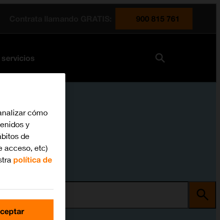
Contrata llamando GRATIS:
900 815 761
 servicios
analizar cómo
tenidos y
bitos de
e acceso, etc)
stra
política de
ma
ceptar