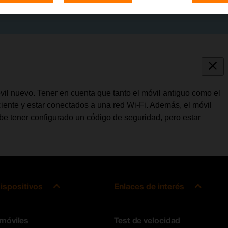
óvil nuevo. Tener en cuenta que tanto el móvil antiguo como el
iente y estar conectados a una red Wi-Fi. Además, el móvil
be tener configurado un código de seguridad, pero estar
ispositivos
Enlaces de interés
 móviles
Test de velocidad