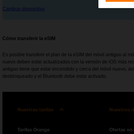
Cambiar dispositivo
Cómo transferir la eSIM
Es posible transferir el plan de la eSIM del móvil antiguo al m
nuevo deben estar actualizados con la versión de iOS más rec
antiguo tiene que estar encendido y cerca del móvil nuevo, de
desbloqueado y el Bluetooth debe estar activado.
Nuestras tarifas
Nuestros d
Tarifas Orange
Ofertas en