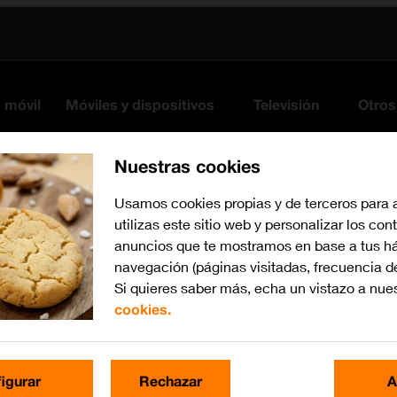
s móvil
Móviles y dispositivos
Televisión
Otros
Nuestras cookies
Usamos cookies propias y de terceros para 
utilizas este sitio web y personalizar los con
anuncios que te mostramos en base a tus há
navegación (páginas visitadas, frecuencia d
Si quieres saber más, echa un vistazo a nue
cookies.
iOS 26
Busca por problema o te
igurar
Rechazar
A