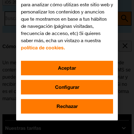
iOS 26
para analizar cómo utilizas este sitio web y
personalizar los contenidos y anuncios
que te mostramos en base a tus hábitos
Busca por problema o tema
de navegación (páginas visitadas,
frecuencia de acceso, etc) Si quieres
saber más, echa un vistazo a nuestra
Cómo configurar el móvil para MMS
política de cookies.
Un mensaje multimedia (MMS) es un mensaje que puede
Aceptar
contener imágenes y otros archivos multimedia. Los MMS se
pueden enviar a otros teléfonos móviles. Se puede enviar y
recibir MMS una vez se haya insertado la tarjeta SIM. Si no
Configurar
es el caso, se puede configurar el móvil para MMS de forma
manual.
Rechazar
Nuestras tarifas