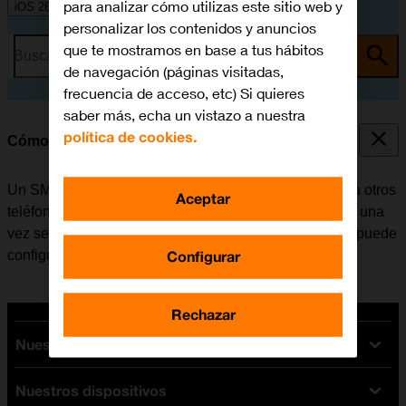
para analizar cómo utilizas este sitio web y
iOS 26
personalizar los contenidos y anuncios
que te mostramos en base a tus hábitos
Busca por problema o tema
de navegación (páginas visitadas,
frecuencia de acceso, etc) Si quieres
saber más, echa un vistazo a nuestra
política de cookies.
Cómo configurar el móvil para SMS
Un SMS es un mensaje de texto que se puede enviar a otros
Aceptar
teléfonos móviles. El móvil puede enviar y recibir SMS una
vez se ha insertado la tarjeta SIM. Si no es el caso, se puede
Configurar
configurar el móvil para SMS de forma manual.
Rechazar
Nuestras tarifas
Nuestros dispositivos
Tarifas Orange