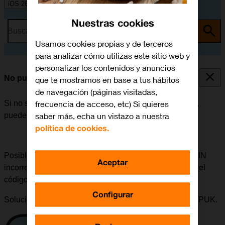
iOS 26
Nuestras cookies
Busca por problema o tema
Usamos cookies propias y de terceros
para analizar cómo utilizas este sitio web y
personalizar los contenidos y anuncios
No puedo iniciar mi móvil
que te mostramos en base a tus hábitos
de navegación (páginas visitadas,
frecuencia de acceso, etc) Si quieres
Si no se puede iniciar el móvil después de encenderlo,
saber más, echa un vistazo a nuestra
puede haber varias causas al problema.
política de cookies.
Posible causa 5 de 6:
Si se ha introducido un código PIN
Aceptar
incorrecto tres veces seguidas, es necesario introducir el
código PUK.
Configurar
Solución:
Acceder a
Mi Orange
para obtener el código PUK.