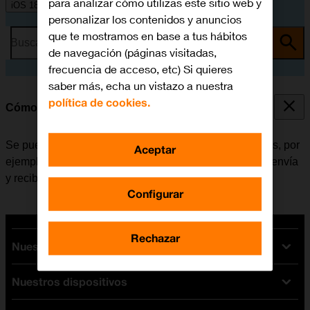
para analizar cómo utilizas este sitio web y
iOS 18
personalizar los contenidos y anuncios
que te mostramos en base a tus hábitos
Busca por problema o tema
de navegación (páginas visitadas,
frecuencia de acceso, etc) Si quieres
saber más, echa un vistazo a nuestra
política de cookies.
Cómo consultar el consumo de datos
Se puede ver cuántos datos móviles han sido utilizados, por
Aceptar
ejemplo, al usar el navegador de internet o cuando se envía
y recibe correo electrónico.
Configurar
Rechazar
Nuestras tarifas
Nuestros dispositivos
Tarifas Orange
Tarifas fibra y móvil