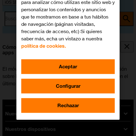
para analizar cómo utilizas este sitio web y
iOS 18
personalizar los contenidos y anuncios
que te mostramos en base a tus hábitos
Busca por problema o tema
de navegación (páginas visitadas,
frecuencia de acceso, etc) Si quieres
saber más, echa un vistazo a nuestra
política de cookies.
Cómo utilizar la supervisión de la actividad de las
apps
Aceptar
El móvil se puede configurar para que guarde información
sobre los datos a los que las apps han tenido acceso en el
último período.
Configurar
Rechazar
Nuestras tarifas
Nuestros dispositivos
Tarifas Orange