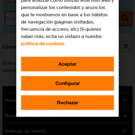
para analizar cómo utilizas este sitio web y
iOS 18
personalizar los contenidos y anuncios
que te mostramos en base a tus hábitos
Busca por problema o tema
de navegación (páginas visitadas,
frecuencia de acceso, etc) Si quieres
saber más, echa un vistazo a nuestra
política de cookies.
Cómo cancelar todos los desvíos
Si el usuario ya no desea desviar sus llamadas, puede
Aceptar
cancelar los desvíos.
Configurar
Nuestras tarifas
Rechazar
Nuestros dispositivos
Tarifas Orange
Tarifas fibra y móvil
Enlaces de interés
Ofertas en móviles
Tarifas móviles