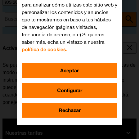
iOS 26
para analizar cómo utilizas este sitio web y
personalizar los contenidos y anuncios
que te mostramos en base a tus hábitos
Busca por problema o tema
de navegación (páginas visitadas,
frecuencia de acceso, etc) Si quieres
saber más, echa un vistazo a nuestra
Activar o desactivar el modo de avión
política de cookies.
Se pueden interrumpir todas las conexiones inalámbricas de
Aceptar
modo que el móvil no interfiere, por ejemplo, con los
instrumentos de un avión o el equipo de un hospital. Se
pueden seguir utilizando algunas funciones del móvil
Configurar
cuando el modo de avión está activado, pero no se podrá,
por ejemplo, enviar mensajes ni realizar llamadas.
Rechazar
Nuestras tarifas