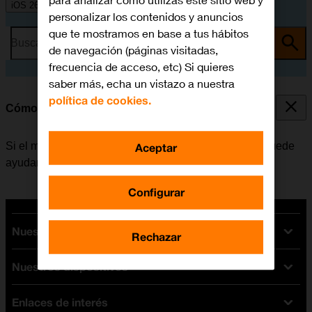
para analizar cómo utilizas este sitio web y
iOS 26
personalizar los contenidos y anuncios
que te mostramos en base a tus hábitos
Busca por problema o tema
de navegación (páginas visitadas,
frecuencia de acceso, etc) Si quieres
saber más, echa un vistazo a nuestra
política de cookies.
Cómo reiniciar el móvil
Si el móvil funciona muy lentamente o no responde, puede
Aceptar
ayudar el reiniciarlo.
Configurar
Nuestras tarifas
Rechazar
Nuestros dispositivos
Tarifas Orange
Tarifas fibra y móvil
Enlaces de interés
Ofertas en móviles
Tarifas móviles