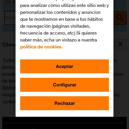
iOS 26
para analizar cómo utilizas este sitio web y
personalizar los contenidos y anuncios
Busca por problema o tema
que te mostramos en base a tus hábitos
de navegación (páginas visitadas,
frecuencia de acceso, etc) Si quieres
saber más, echa un vistazo a nuestra
Cómo utilizar la Biblioteca de Apps
política de cookies.
Todas las apps del móvil se organizan por categorías de
Aceptar
forma automática en la Biblioteca de Apps. El móvil se
puede configurar para que muestre las apps que se acaban
de descargar tanto en la pantalla de inicio como en la
Configurar
Biblioteca de Apps además de adaptar el número de
imágenes de la pantalla de inicio para tener las apps más
controladas.
Rechazar