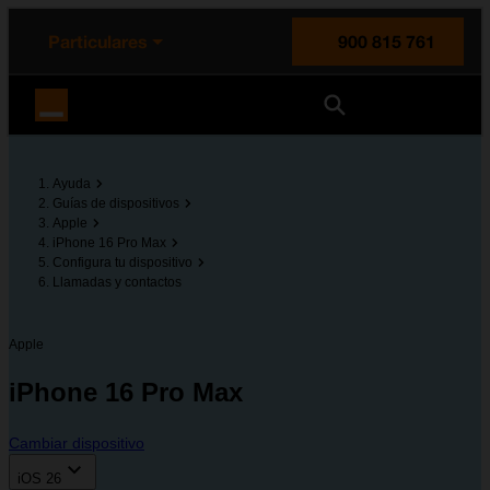
enido principal
e de la página
la cabecera
Particulares
900 815 761
Orange España
Ayuda
Guías de dispositivos
Apple
iPhone 16 Pro Max
Configura tu dispositivo
Llamadas y contactos
Apple
iPhone 16 Pro Max
Cambiar dispositivo
iOS 26