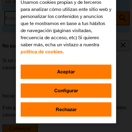
Usamos cookies propias y de terceros
iOS 26
para analizar cómo utilizas este sitio web y
personalizar los contenidos y anuncios
Busca por problema o tema
que te mostramos en base a tus hábitos
de navegación (páginas visitadas,
frecuencia de acceso, etc) Si quieres
saber más, echa un vistazo a nuestra
No puedo encender mi móvil
política de cookies.
Si no se puede encender el móvil, puede haber varias
causas posibles al problema.
Aceptar
Configurar
Iniciar la guía para solucionar tu problema
Esta guía te va a conducir a través de una serie de posibles
Rechazar
causas y soluciones al problema.
Comenzar