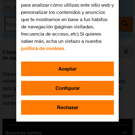
para analizar cómo utilizas este sitio web y
iOS 18
personalizar los contenidos y anuncios
que te mostramos en base a tus hábitos
Busca por problema o tema
de navegación (páginas visitadas,
frecuencia de acceso, etc) Si quieres
saber más, echa un vistazo a nuestra
política de cookies.
Cómo seleccionar los ajustes de la actualización
de apps en segundo plano
Aceptar
Algunas apps siguen funcionando en segundo plano al
volver a la pantalla de inicio. El móvil se puede configurar
Configurar
para que actualice el contenido de las apps en segundo
plano y así se puede seguir recibiendo notificaciones
aunque una app no esté activa.
Rechazar
Nuestras tarifas