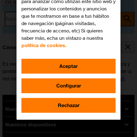
para analizar cómo utilizas este sitio web y
iOS 18
personalizar los contenidos y anuncios
que te mostramos en base a tus hábitos
Busca por problema o tema
de navegación (páginas visitadas,
frecuencia de acceso, etc) Si quieres
saber más, echa un vistazo a nuestra
política de cookies.
Cómo activar el móvil
Es necesario activar el móvil la primera vez que se utiliza y
Aceptar
también al restablecerlo. Antes de utilizar los servicios de la
red móvil, es necesario
insertar la tarjeta SIM en el móvil
.
Configurar
Rechazar
Nuestras tarifas
Nuestros dispositivos
Tarifas Orange
Tarifas fibra y móvil