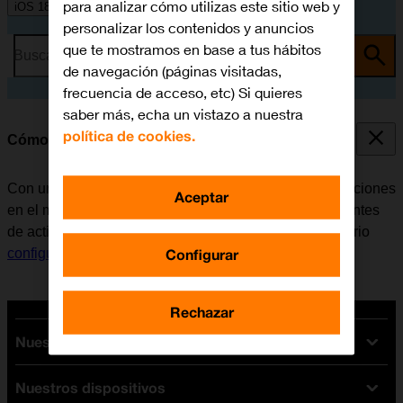
para analizar cómo utilizas este sitio web y
iOS 18
personalizar los contenidos y anuncios
que te mostramos en base a tus hábitos
Busca por problema o tema
de navegación (páginas visitadas,
frecuencia de acceso, etc) Si quieres
saber más, echa un vistazo a nuestra
política de cookies.
Cómo activar una Cuenta de Apple en el móvil
Con una Cuenta de Apple se tiene acceso a varias funciones
Aceptar
en el móvil, por ejemplo, iCloud, App Store y iTunes. Antes
de activar una Cuenta de Apple en el móvil, es necesario
Configurar
configurar el móvil para internet
.
Rechazar
Nuestras tarifas
Nuestros dispositivos
Tarifas Orange