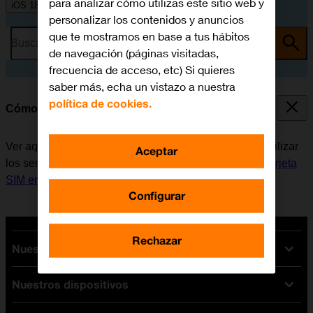
para analizar cómo utilizas este sitio web y
iOS 18
personalizar los contenidos y anuncios
que te mostramos en base a tus hábitos
Busca por problema o tema
de navegación (páginas visitadas,
frecuencia de acceso, etc) Si quieres
saber más, echa un vistazo a nuestra
política de cookies.
Cómo encender y apagar el móvil
Ver aquí cómo encender y apagar el móvil. Antes de utilizar
Aceptar
los servicios de la red móvil, es necesario
insertar la tarjeta
SIM en el móvil
.
Configurar
Rechazar
Nuestras tarifas
Nuestros dispositivos
Tarifas Orange
Tarifas fibra y móvil