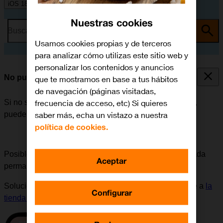
iOS 18
Nuestras cookies
Busca por problema o tema
Usamos cookies propias y de terceros
para analizar cómo utilizas este sitio web y
personalizar los contenidos y anuncios
No puedo iniciar mi móvil
que te mostramos en base a tus hábitos
de navegación (páginas visitadas,
frecuencia de acceso, etc) Si quieres
Si no se puede iniciar el móvil después de encenderlo,
saber más, echa un vistazo a nuestra
puede haber varias causas al problema.
política de cookies.
Posible causa 2 de 6:
Si la tarjeta SIM ha sido bloqueada
Aceptar
permanentemente, es necesario adquirir una nueva.
Solución:
Para solicitar una nueva tarjeta SIM, dirigirse a
la
Configurar
tienda de Orange
más cercana.