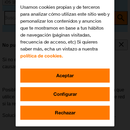
iOS 18
Usamos cookies propias y de terceros
para analizar cómo utilizas este sitio web y
Busca por problema o tema
personalizar los contenidos y anuncios
que te mostramos en base a tus hábitos
de navegación (páginas visitadas,
frecuencia de acceso, etc) Si quieres
No puedo realizar llamadas
saber más, echa un vistazo a nuestra
política de cookies.
Si no es posible realizar llamadas, puede haber varias
causas posibles al problema.
Aceptar
Posible causa 4 de 8:
Si el móvil está configurado para que
Configurar
utilice una red determinada, no podrá tener conexión de red
si la red seleccionada está fuera de alcance.
Rechazar
Solución:
Cómo selecciona la red de forma automática.