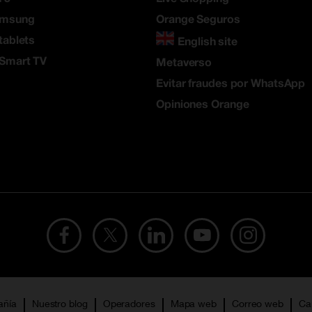
amsung
Orange Seguros
tablets
English site
 Smart TV
Metaverso
Evitar fraudes por WhatsApp
Opiniones Orange
añía
Nuestro blog
Operadores
Mapa web
Correo web
Ca