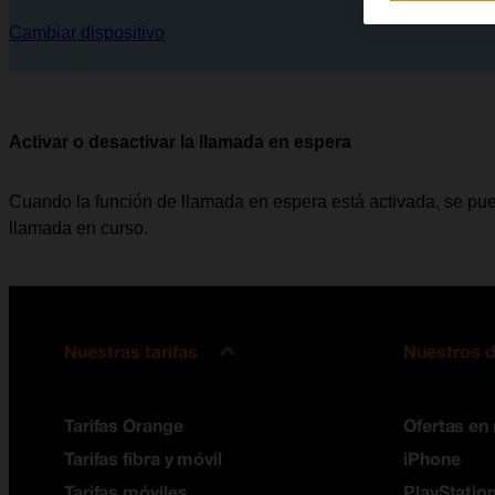
Cambiar dispositivo
Activar o desactivar la llamada en espera
Cuando la función de llamada en espera está activada, se pue
llamada en curso.
Nuestras tarifas
Nuestros d
Tarifas Orange
Ofertas en
Tarifas fibra y móvil
iPhone
Tarifas móviles
PlayStation