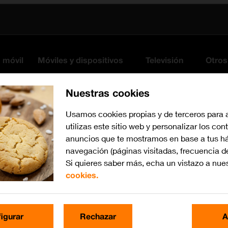
s móvil
Móviles y dispositivos
Televisión
Otros
Nuestras cookies
Usamos cookies propias y de terceros para 
utilizas este sitio web y personalizar los con
anuncios que te mostramos en base a tus há
navegación (páginas visitadas, frecuencia d
Si quieres saber más, echa un vistazo a nue
cookies.
iOS 26
Busca por problema o te
igurar
Rechazar
A