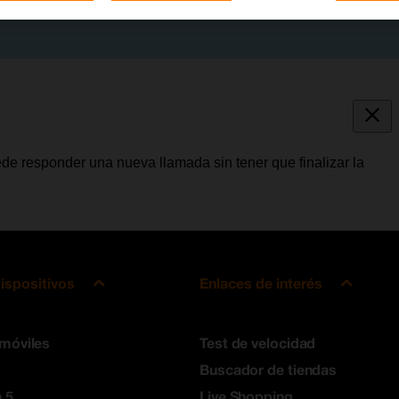
de responder una nueva llamada sin tener que finalizar la
ispositivos
Enlaces de interés
 móviles
Test de velocidad
Buscador de tiendas
 5
Live Shopping