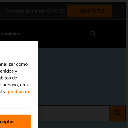
Contrata llamando GRATIS:
900 815 761
 servicios
analizar cómo
tenidos y
bitos de
e acceso, etc)
stra
política de
ma
ceptar