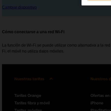
Cambiar dispositivo
Cómo conectarse a una red Wi-Fi
La función de Wi-Fi se puede utilizar como alternativa a la red 
Fi, el móvil no utiliza datos móviles.
Nuestras tarifas
Nuestros d
Tarifas Orange
Ofertas en
Tarifas fibra y móvil
iPhone
Tarifas móviles
PlayStation