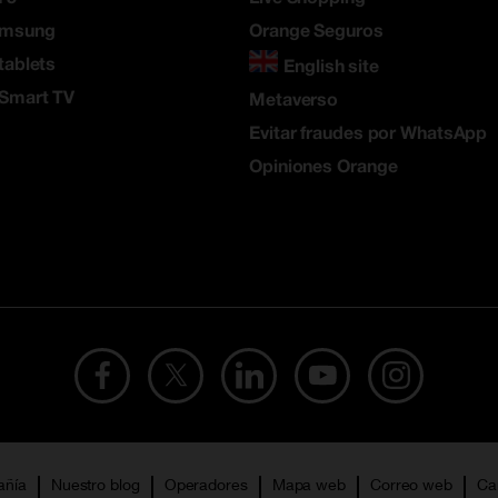
amsung
Orange Seguros
tablets
English site
 Smart TV
Metaverso
Evitar fraudes por WhatsApp
Opiniones Orange
añía
Nuestro blog
Operadores
Mapa web
Correo web
Ca