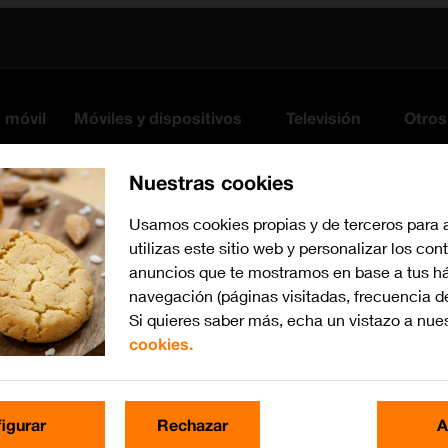
s móvil
Móviles y dispositivos
Televisión
Otros
Nuestras cookies
Usamos cookies propias y de terceros para 
utilizas este sitio web y personalizar los con
anuncios que te mostramos en base a tus há
navegación (páginas visitadas, frecuencia d
Si quieres saber más, echa un vistazo a nue
cookies.
iOS 26
Busca por problema o te
igurar
Rechazar
A