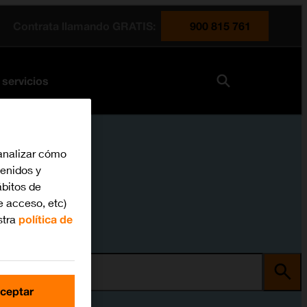
Contrata llamando GRATIS:
900 815 761
 servicios
analizar cómo
tenidos y
bitos de
e acceso, etc)
stra
política de
ma
ceptar