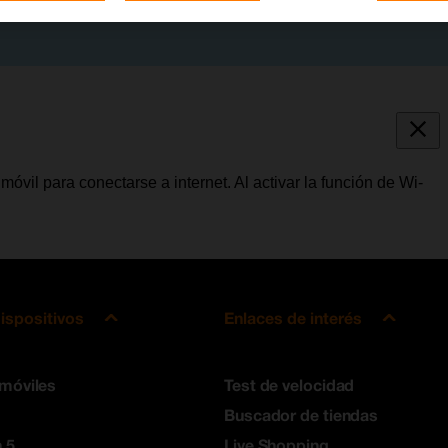
móvil para conectarse a internet. Al activar la función de Wi-
ispositivos
Enlaces de interés
 móviles
Test de velocidad
Buscador de tiendas
 5
Live Shopping