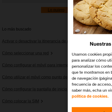
Diapositiva 1 de 5. Apple iPhone 16e - Black - imagen 1
Lo quiero
Lo más buscado
Activar o desactivar la itinerancia de datos
Nuestras
Cómo seleccionar una red
Usamos cookies propia
para analizar cómo util
Cómo configurar el móvil para internet
personalizar los cont
que te mostramos en b
Cómo utilizar el móvil como punto de acceso personal
de navegación (página
frecuencia de acceso, 
Cómo configurar la pantalla de inicio del móvil
saber más, echa un vi
política de cookies.
Cómo colocar la SIM