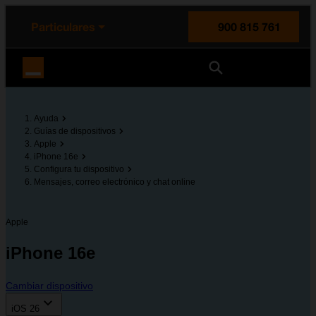
enido principal
e de la página
la cabecera
Particulares
900 815 761
Orange España
Ayuda
Guías de dispositivos
Apple
iPhone 16e
Configura tu dispositivo
Mensajes, correo electrónico y chat online
Apple
iPhone 16e
Cambiar dispositivo
iOS 26