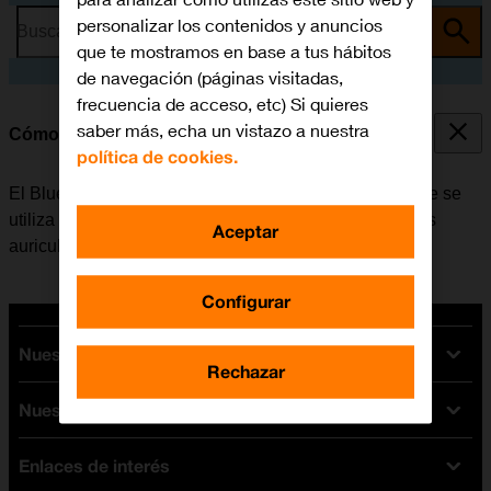
personalizar los contenidos y anuncios
Busca por problema o tema
que te mostramos en base a tus hábitos
de navegación (páginas visitadas,
frecuencia de acceso, etc) Si quieres
saber más, echa un vistazo a nuestra
Cómo vincular un dispositivo Bluetooth al móvil
política de cookies.
El Bluetooth es una forma de conexión inalámbrica que se
utiliza para establecer conexión con, por ejemplo, unos
Aceptar
auriculares inalámbricos o un teclado.
Configurar
Nuestras tarifas
Rechazar
Nuestros dispositivos
Tarifas Orange
Tarifas fibra y móvil
Enlaces de interés
Ofertas en móviles
Tarifas móviles