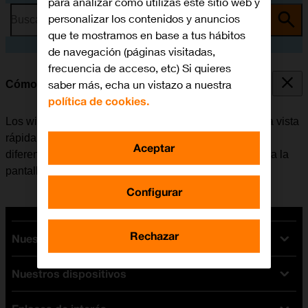
para analizar cómo utilizas este sitio web y
personalizar los contenidos y anuncios
Busca por problema o tema
que te mostramos en base a tus hábitos
de navegación (páginas visitadas,
frecuencia de acceso, etc) Si quieres
saber más, echa un vistazo a nuestra
Cómo utilizar los widgets
política de cookies.
Los widgets del móvil se pueden utilizar para tener una vista
rápida de las apps favoritas. Es posible elegir entre
Aceptar
diferentes tamaños de widgets, agruparlos y añadirlos a la
pantalla de inicio.
Configurar
Rechazar
Nuestras tarifas
Nuestros dispositivos
Tarifas Orange
Tarifas fibra y móvil