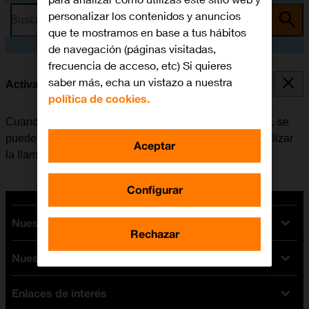
personalizar los contenidos y anuncios
Busca por problema o tema
que te mostramos en base a tus hábitos
de navegación (páginas visitadas,
frecuencia de acceso, etc) Si quieres
saber más, echa un vistazo a nuestra
Activar o desactivar la llamada en espera
política de cookies.
Cuando la función de llamada en espera está activada, se
puede responder una nueva llamada sin tener que finalizar
Aceptar
la llamada en curso.
Configurar
Nuestras tarifas
Rechazar
Nuestros dispositivos
Tarifas Orange
Tarifas fibra y móvil
Enlaces de interés
Ofertas en móviles
Tarifas móviles