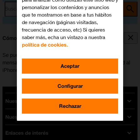
personalizar los contenidos y anuncios
Busca por problema o tema
que te mostramos en base a tus hábitos
de navegación (páginas visitadas,
frecuencia de acceso, etc) Si quieres
saber más, echa un vistazo a nuestra
Cómo transferir contenido de un móvil Android
política de cookies.
Se puede transferir contenido, por ejemplo, contactos,
mensajes, archivos de música, etc. de un móvil Android al
Aceptar
iPhone.
Configurar
Nuestras tarifas
Rechazar
Nuestros dispositivos
Tarifas Orange
Tarifas fibra y móvil
Enlaces de interés
Ofertas en móviles
Tarifas móviles