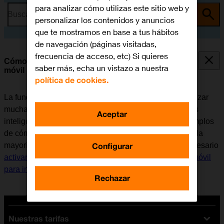
para analizar cómo utilizas este sitio web y
Busca por problema o tema
personalizar los contenidos y anuncios
que te mostramos en base a tus hábitos
de navegación (páginas visitadas,
frecuencia de acceso, etc) Si quieres
Cómo utilizar la función de Apple Intelligence en el
saber más, echa un vistazo a nuestra
móvil
política de cookies.
La función de Apple Intelligence permite al usuario utilizar
muchas de las funciones del móvil de una manera más
Aceptar
inteligente y efectiva. Aquí se pueden ver algunos ejemplos
de cómo utilizar Apple Intelligence. Para poder utilizar la
Configurar
mayoría de las funciones de Apple Intelligence, es necesario
activar la Cuenta de Apple en el móvil
y
configurar el móvil
para internet
.
Rechazar
Nuestras tarifas