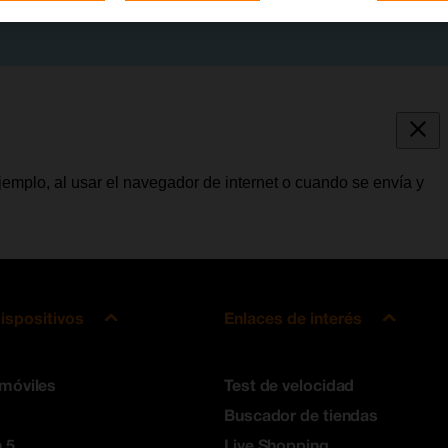
jemplo, al usar el navegador de internet o cuando se envía y
ispositivos
Enlaces de interés
 móviles
Test de velocidad
Buscador de tiendas
 5
Live Shopping