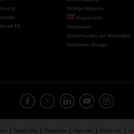
amsung
Orange Seguros
tablets
English site
 Smart TV
Metaverso
Evitar fraudes por WhatsApp
Opiniones Orange
añía
Nuestro blog
Operadores
Mapa web
Correo web
Ca