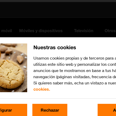
s móvil
Móviles y dispositivos
Televisión
Otros
Nuestras cookies
Usamos cookies propias y de terceros para 
utilizas este sitio web y personalizar los con
anuncios que te mostramos en base a tus há
navegación (páginas visitadas, frecuencia d
Si quieres saber más, echa un vistazo a nue
cookies.
Busca por problema o te
igurar
Rechazar
A