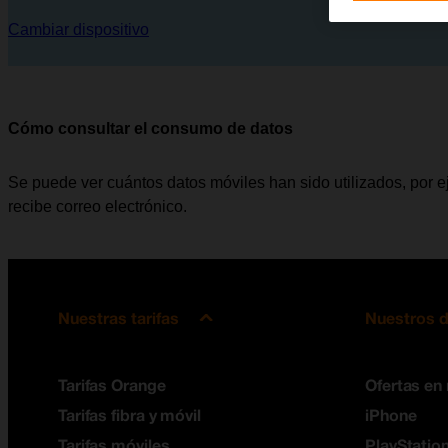
Cambiar dispositivo
Cómo consultar el consumo de datos
Se puede ver cuántos datos móviles han sido utilizados, por e
recibe correo electrónico.
Nuestras tarifas
Nuestros d
Tarifas Orange
Ofertas en
Tarifas fibra y móvil
iPhone
Tarifas móviles
PlayStation