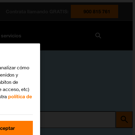
Contrata llamando GRATIS:
900 815 761
 servicios
analizar cómo
tenidos y
bitos de
e acceso, etc)
stra
política de
ma
ceptar