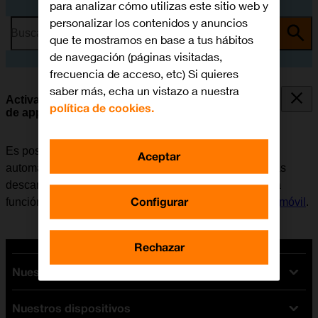
para analizar cómo utilizas este sitio web y
personalizar los contenidos y anuncios
Busca por problema o tema
que te mostramos en base a tus hábitos
de navegación (páginas visitadas,
frecuencia de acceso, etc) Si quieres
saber más, echa un vistazo a nuestra
Activar o desactivar la sincronización automática
política de cookies.
de apps y del contenido de las apps
Es posible configurar el móvil para que descargue
Aceptar
automáticamente apps y contendido de apps que hayas
descargado en otros dispositivos. Para poder utilizar la
Configurar
función, es necesario
activar la Cuenta de Apple en el móvil
.
Rechazar
Nuestras tarifas
Nuestros dispositivos
Tarifas Orange