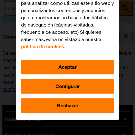
para analizar cómo utilizas este sitio web y
Busca por problema o tema
personalizar los contenidos y anuncios
que te mostramos en base a tus hábitos
de navegación (páginas visitadas,
frecuencia de acceso, etc) Si quieres
Cómo actualizar el software del móvil
saber más, echa un vistazo a nuestra
política de cookies.
Se recomienda actualizar el móvil con la versión de software
más reciente ya que el fabricante suele ir corrigiendo
Aceptar
posibles errores de versiones anteriores. Es recomendable
hacer antes una copia de seguridad de la memoria. Para
poder actualizar el software del móvil, es necesario
Configurar
configurar el móvil para internet
.
Rechazar
Nuestras tarifas
Nuestros dispositivos
Tarifas Orange