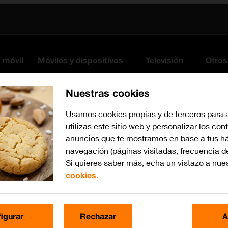
s móvil
Móviles y dispositivos
Televisión
Otros
Nuestras cookies
Usamos cookies propias y de terceros para 
utilizas este sitio web y personalizar los con
anuncios que te mostramos en base a tus há
navegación (páginas visitadas, frecuencia d
Si quieres saber más, echa un vistazo a nue
cookies.
Busca por problema o te
igurar
Rechazar
A