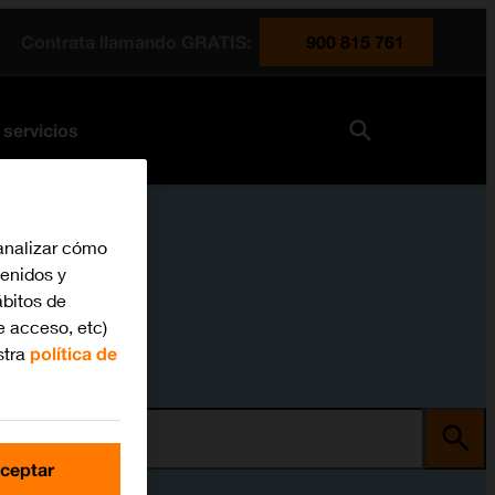
Contrata llamando GRATIS:
900 815 761
 servicios
analizar cómo
tenidos y
bitos de
e acceso, etc)
stra
política de
ma
ceptar