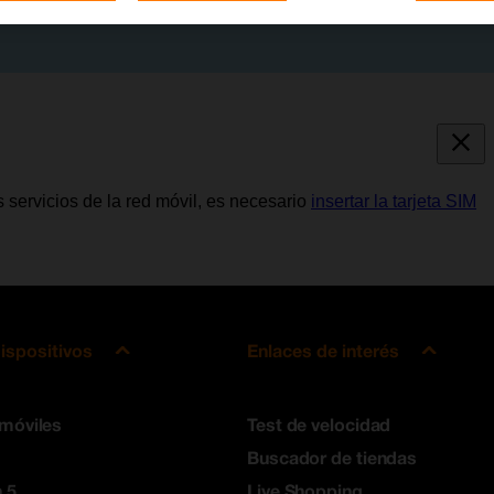
s servicios de la red móvil, es necesario
insertar la tarjeta SIM
ispositivos
Enlaces de interés
 móviles
Test de velocidad
Buscador de tiendas
 5
Live Shopping