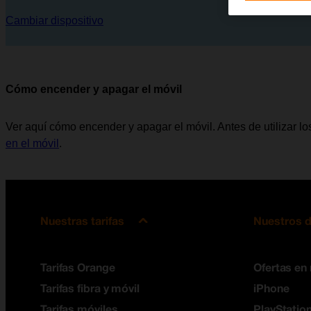
Cambiar dispositivo
Cómo encender y apagar el móvil
Ver aquí cómo encender y apagar el móvil. Antes de utilizar lo
en el móvil
.
Nuestras tarifas
Nuestros d
Tarifas Orange
Ofertas en
Tarifas fibra y móvil
iPhone
Tarifas móviles
PlayStation