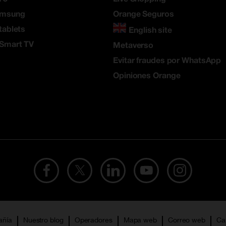
amsung
Orange Seguros
tablets
English site
 Smart TV
Metaverso
Evitar fraudes por WhatsApp
Opiniones Orange
añía
Nuestro blog
Operadores
Mapa web
Correo web
Ca