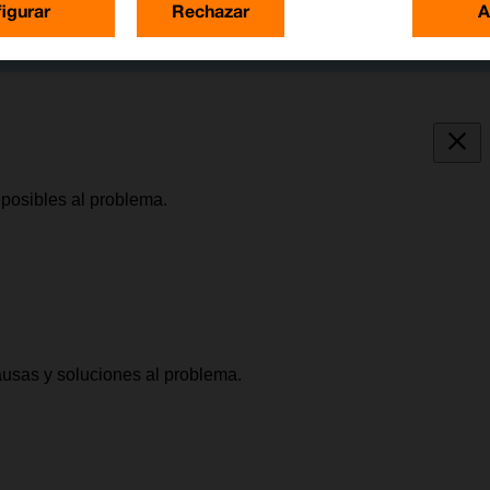
igurar
Rechazar
A
posibles al problema.
causas y soluciones al problema.