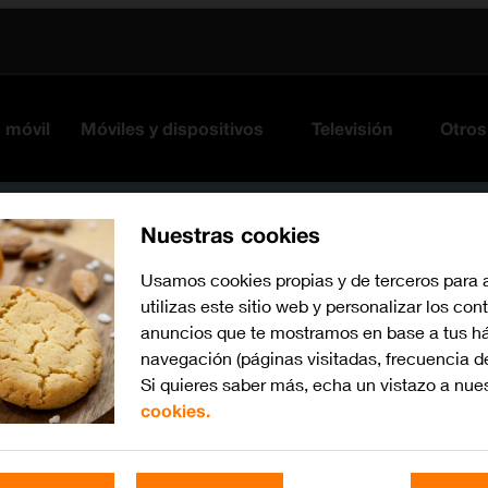
s móvil
Móviles y dispositivos
Televisión
Otros
Nuestras cookies
Usamos cookies propias y de terceros para 
utilizas este sitio web y personalizar los con
anuncios que te mostramos en base a tus há
navegación (páginas visitadas, frecuencia d
Si quieres saber más, echa un vistazo a nue
cookies.
Busca por problema o te