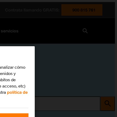
Contrata llamando GRATIS:
900 815 761
 servicios
analizar cómo
tenidos y
bitos de
e acceso, etc)
stra
política de
ma