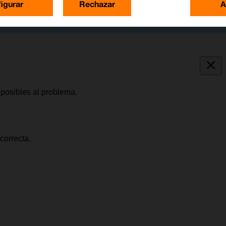
igurar
Rechazar
A
posibles al problema.
correcta.