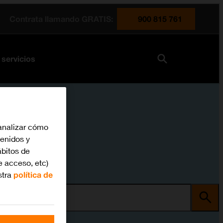
Contrata llamando GRATIS:
900 815 761
 servicios
analizar cómo
tenidos y
bitos de
e acceso, etc)
stra
política de
ma