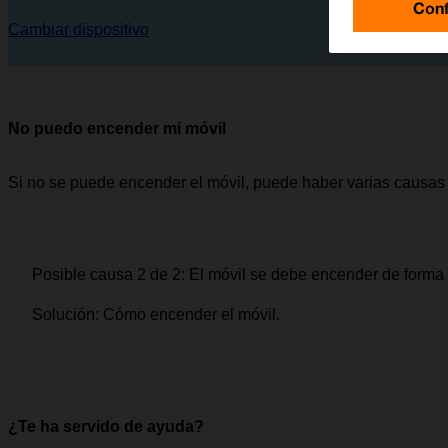
Conf
Cambiar dispositivo
No puedo encender mi móvil
Si no se puede encender el móvil, puede haber varias causas 
Posible causa 2 de 2:
El móvil se debe encender de forma 
Solución:
Cómo encender el móvil.
¿Te ha servido de ayuda?