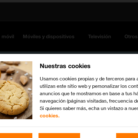
s móvil
Móviles y dispositivos
Televisión
Otros
Nuestras cookies
Usamos cookies propias y de terceros para 
utilizas este sitio web y personalizar los con
anuncios que te mostramos en base a tus há
navegación (páginas visitadas, frecuencia d
Si quieres saber más, echa un vistazo a nue
cookies.
Busca por problema o te